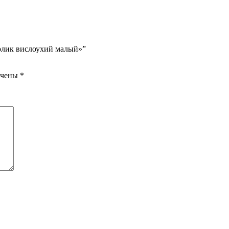
ролик вислоухий малый»”
ечены
*