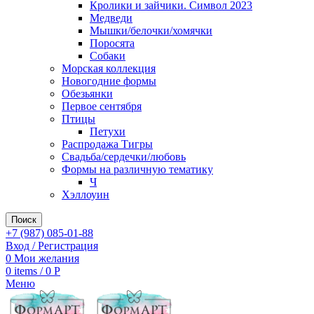
Кролики и зайчики. Символ 2023
Медведи
Мышки/белочки/хомячки
Поросята
Собаки
Морская коллекция
Новогодние формы
Обезьянки
Первое сентября
Птицы
Петухи
Распродажа Тигры
Свадьба/сердечки/любовь
Формы на различную тематику
Ч
Хэллоуин
Поиск
+7 (987) 085-01-88
Вход / Регистрация
0
Мои желания
0
items
/
0
Р
Меню