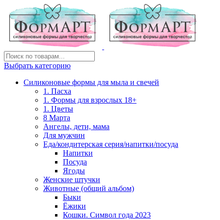
Выбрать категорию
Силиконовые формы для мыла и свечей
1. Пасха
1. Формы для взрослых 18+
1. Цветы
8 Марта
Ангелы, дети, мама
Для мужчин
Еда/кондитерская серия/напитки/посуда
Напитки
Посуда
Ягоды
Женские штучки
Животные (общий альбом)
Быки
Ёжики
Кошки. Символ года 2023