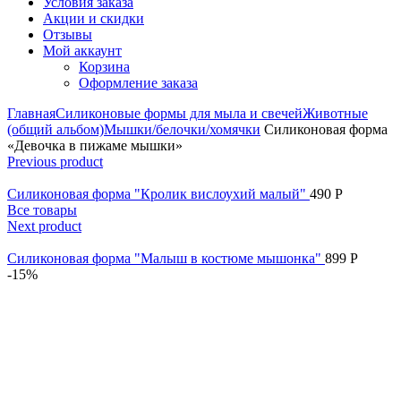
Условия заказа
Акции и скидки
Отзывы
Мой аккаунт
Корзина
Оформление заказа
Главная
Силиконовые формы для мыла и свечей
Животные
(общий альбом)
Мышки/белочки/хомячки
Силиконовая форма
«Девочка в пижаме мышки»
Previous product
Силиконовая форма "Кролик вислоухий малый"
490
Р
Все товары
Next product
Силиконовая форма "Малыш в костюме мышонка"
899
Р
-15%