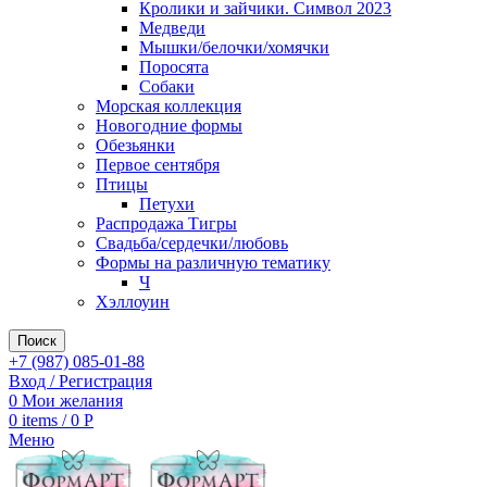
Кролики и зайчики. Символ 2023
Медведи
Мышки/белочки/хомячки
Поросята
Собаки
Морская коллекция
Новогодние формы
Обезьянки
Первое сентября
Птицы
Петухи
Распродажа Тигры
Свадьба/сердечки/любовь
Формы на различную тематику
Ч
Хэллоуин
Поиск
+7 (987) 085-01-88
Вход / Регистрация
0
Мои желания
0
items
/
0
Р
Меню