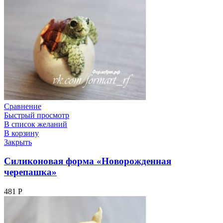
Сравнение
Быстрый просмотр
В список желаний
В корзину
Закрыть
Силиконовая форма «Новорожденная
черепашка»
481
Р