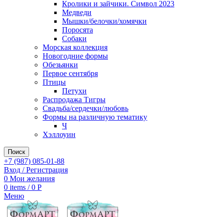
Кролики и зайчики. Символ 2023
Медведи
Мышки/белочки/хомячки
Поросята
Собаки
Морская коллекция
Новогодние формы
Обезьянки
Первое сентября
Птицы
Петухи
Распродажа Тигры
Свадьба/сердечки/любовь
Формы на различную тематику
Ч
Хэллоуин
Поиск
+7 (987) 085-01-88
Вход / Регистрация
0
Мои желания
0
items
/
0
Р
Меню