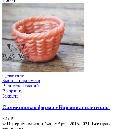
2,090
Р
Сравнение
Быстрый просмотр
В список желаний
В корзину
Закрыть
Силиконовая форма «Корзинка плетеная»
825
Р
© Интернет-магазин "ФормАрт", 2015-2021. Все права
защищены.