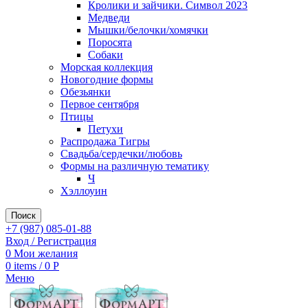
Кролики и зайчики. Символ 2023
Медведи
Мышки/белочки/хомячки
Поросята
Собаки
Морская коллекция
Новогодние формы
Обезьянки
Первое сентября
Птицы
Петухи
Распродажа Тигры
Свадьба/сердечки/любовь
Формы на различную тематику
Ч
Хэллоуин
Поиск
+7 (987) 085-01-88
Вход / Регистрация
0
Мои желания
0
items
/
0
Р
Меню