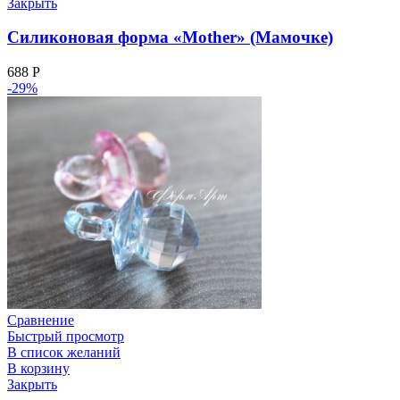
Закрыть
Силиконовая форма «Mother» (Мамочке)
688
Р
-29%
Сравнение
Быстрый просмотр
В список желаний
В корзину
Закрыть