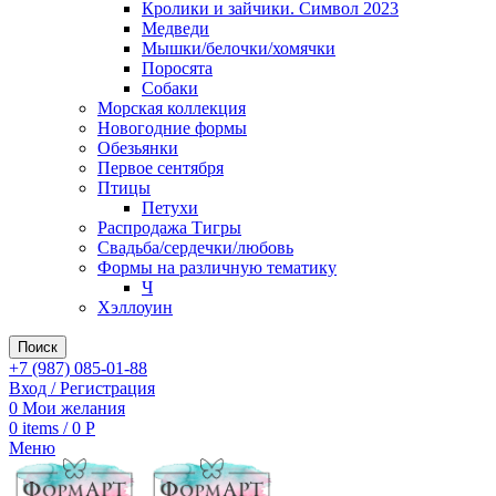
Кролики и зайчики. Символ 2023
Медведи
Мышки/белочки/хомячки
Поросята
Собаки
Морская коллекция
Новогодние формы
Обезьянки
Первое сентября
Птицы
Петухи
Распродажа Тигры
Свадьба/сердечки/любовь
Формы на различную тематику
Ч
Хэллоуин
Поиск
+7 (987) 085-01-88
Вход / Регистрация
0
Мои желания
0
items
/
0
Р
Меню