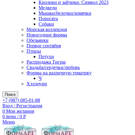
Кролики и зайчики. Символ 2023
Медведи
Мышки/белочки/хомячки
Поросята
Собаки
Морская коллекция
Новогодние формы
Обезьянки
Первое сентября
Птицы
Петухи
Распродажа Тигры
Свадьба/сердечки/любовь
Формы на различную тематику
Ч
Хэллоуин
Поиск
+7 (987) 085-01-88
Вход / Регистрация
0
Мои желания
0
items
/
0
Р
Меню