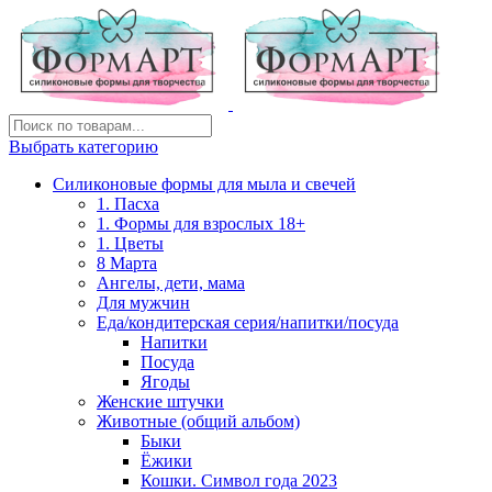
Выбрать категорию
Силиконовые формы для мыла и свечей
1. Пасха
1. Формы для взрослых 18+
1. Цветы
8 Марта
Ангелы, дети, мама
Для мужчин
Еда/кондитерская серия/напитки/посуда
Напитки
Посуда
Ягоды
Женские штучки
Животные (общий альбом)
Быки
Ёжики
Кошки. Символ года 2023