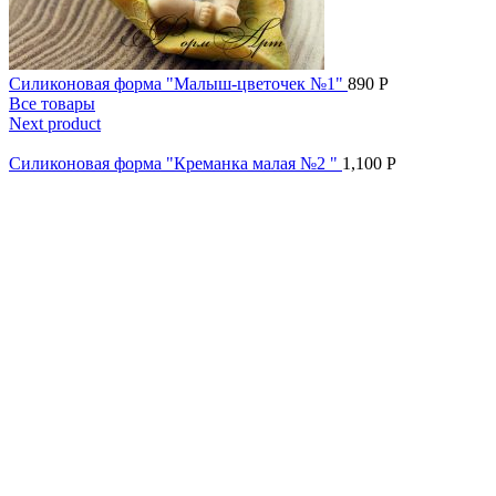
Силиконовая форма "Малыш-цветочек №1"
890
Р
Все товары
Next product
Силиконовая форма "Креманка малая №2 "
1,100
Р