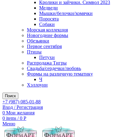
Кролики и зайчики. Символ 2023
Медведи
Мышки/белочки/хомячки
Поросята
Собаки
Морская коллекция
Новогодние формы
Обезьянки
Первое сентября
Птицы
Петухи
Распродажа Тигры
Свадьба/сердечки/любовь
Формы на различную тематику
Ч
Хэллоуин
Поиск
+7 (987) 085-01-88
Вход / Регистрация
0
Мои желания
0
items
/
0
Р
Меню