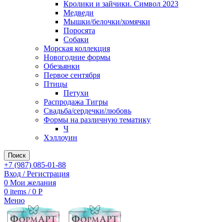
Кролики и зайчики. Символ 2023
Медведи
Мышки/белочки/хомячки
Поросята
Собаки
Морская коллекция
Новогодние формы
Обезьянки
Первое сентября
Птицы
Петухи
Распродажа Тигры
Свадьба/сердечки/любовь
Формы на различную тематику
Ч
Хэллоуин
Поиск
+7 (987) 085-01-88
Вход / Регистрация
0
Мои желания
0
items
/
0
Р
Меню