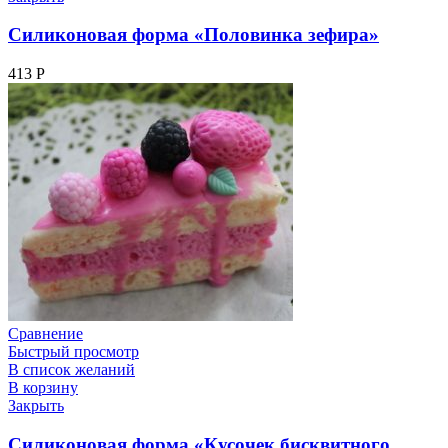
Силиконовая форма «Половинка зефира»
413
Р
Сравнение
Быстрый просмотр
В список желаний
В корзину
Закрыть
Силиконовая форма «Кусочек бисквитного