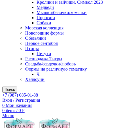
Кролики и зайчики. Символ 2023
Медведи
Мышки/белочки/хомячки
Поросята
Собаки
Морская коллекция
Новогодние формы
Обезьянки
Первое сентября
Птицы
Петухи
Распродажа Тигры
Свадьба/сердечки/любовь
Формы на различную тематику
Ч
Хэллоуин
Поиск
+7 (987) 085-01-88
Вход / Регистрация
0
Мои желания
0
items
/
0
Р
Меню