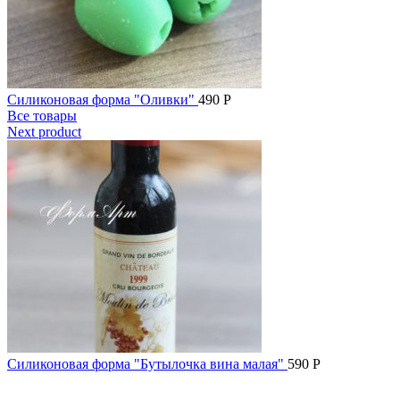
Силиконовая форма "Оливки"
490
Р
Все товары
Next product
Силиконовая форма "Бутылочка вина малая"
590
Р