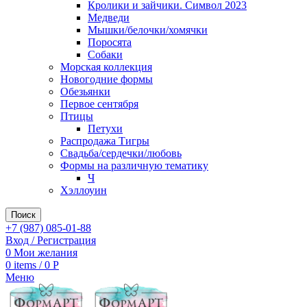
Кролики и зайчики. Символ 2023
Медведи
Мышки/белочки/хомячки
Поросята
Собаки
Морская коллекция
Новогодние формы
Обезьянки
Первое сентября
Птицы
Петухи
Распродажа Тигры
Свадьба/сердечки/любовь
Формы на различную тематику
Ч
Хэллоуин
Поиск
+7 (987) 085-01-88
Вход / Регистрация
0
Мои желания
0
items
/
0
Р
Меню