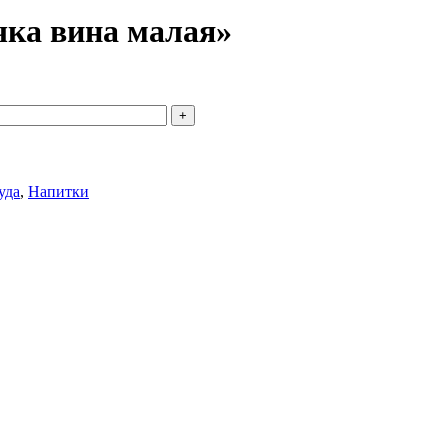
ка вина малая»
уда
,
Напитки