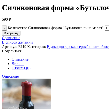
Силиконовая форма «Бутылоч
590
Р
Количество Силиконовая форма "Бутылочка вина малая"
В корзину
Сравнение
В список желаний
Артикул:
Е119
Категории:
Еда/кондитерская серия/напитки/пос
Поделиться
Описание
Детали
Отзывы (0)
Описание