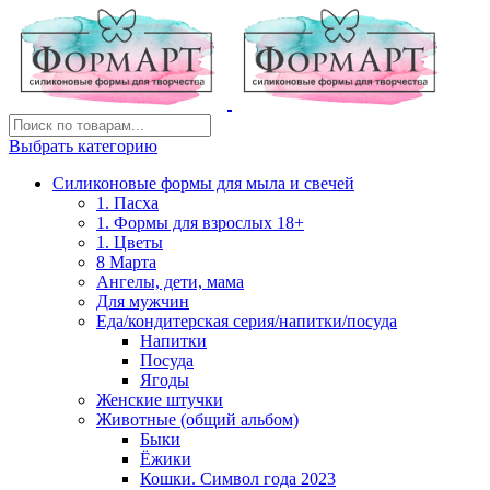
Выбрать категорию
Силиконовые формы для мыла и свечей
1. Пасха
1. Формы для взрослых 18+
1. Цветы
8 Марта
Ангелы, дети, мама
Для мужчин
Еда/кондитерская серия/напитки/посуда
Напитки
Посуда
Ягоды
Женские штучки
Животные (общий альбом)
Быки
Ёжики
Кошки. Символ года 2023