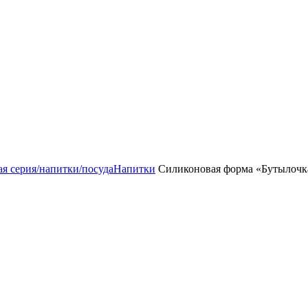
ая серия/напитки/посуда
Напитки
Силиконовая форма «Бутылочка