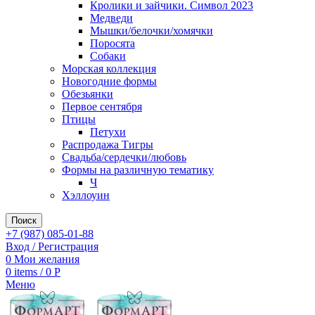
Кролики и зайчики. Символ 2023
Медведи
Мышки/белочки/хомячки
Поросята
Собаки
Морская коллекция
Новогодние формы
Обезьянки
Первое сентября
Птицы
Петухи
Распродажа Тигры
Свадьба/сердечки/любовь
Формы на различную тематику
Ч
Хэллоуин
Поиск
+7 (987) 085-01-88
Вход / Регистрация
0
Мои желания
0
items
/
0
Р
Меню