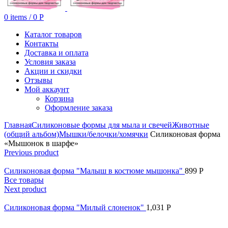
0
items
/
0
Р
Каталог товаров
Контакты
Доставка и оплата
Условия заказа
Акции и скидки
Отзывы
Мой аккаунт
Корзина
Оформление заказа
Главная
Силиконовые формы для мыла и свечей
Животные
(общий альбом)
Мышки/белочки/хомячки
Силиконовая форма
«Мышонок в шарфе»
Previous product
Силиконовая форма "Малыш в костюме мышонка"
899
Р
Все товары
Next product
Силиконовая форма "Милый слоненок"
1,031
Р