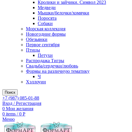
Кролики и зайчики. Символ 2023
Медведи
Мышки/белочки/хомячки
Поросята
Собаки
Морская коллекция
Новогодние формы
Обезьянки
Первое сентября
Птицы
Петухи
Распродажа Тигры
Свадьба/сердечки/любовь
Формы на различную тематику
Ч
Хэллоуин
Поиск
+7 (987) 085-01-88
Вход / Регистрация
0
Мои желания
0
items
/
0
Р
Меню