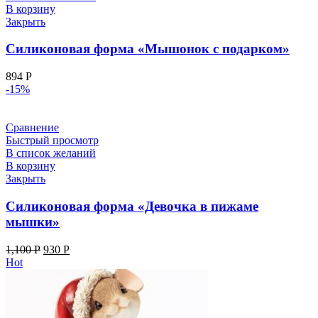
В корзину
Закрыть
Силиконовая форма «Мышонок с подарком»
894
Р
-15%
Сравнение
Быстрый просмотр
В список желаний
В корзину
Закрыть
Силиконовая форма «Девочка в пижаме
мышки»
1,100
Р
930
Р
Hot