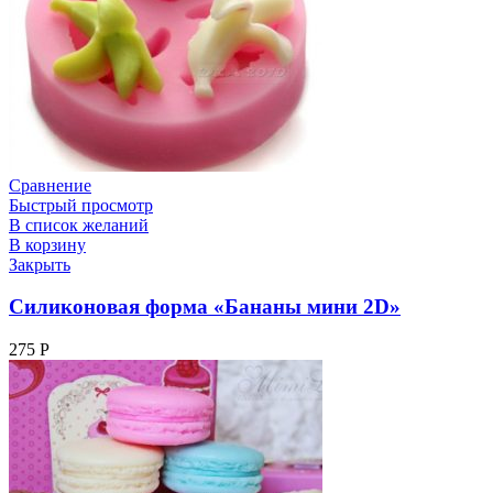
Сравнение
Быстрый просмотр
В список желаний
В корзину
Закрыть
Силиконовая форма «Бананы мини 2D»
275
Р