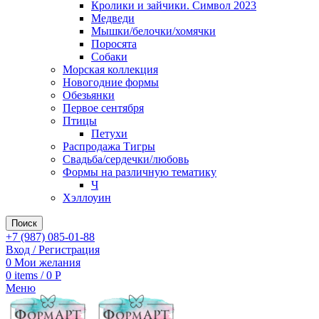
Кролики и зайчики. Символ 2023
Медведи
Мышки/белочки/хомячки
Поросята
Собаки
Морская коллекция
Новогодние формы
Обезьянки
Первое сентября
Птицы
Петухи
Распродажа Тигры
Свадьба/сердечки/любовь
Формы на различную тематику
Ч
Хэллоуин
Поиск
+7 (987) 085-01-88
Вход / Регистрация
0
Мои желания
0
items
/
0
Р
Меню