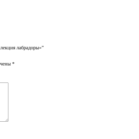
ллекция лабрадоры»”
ечены
*