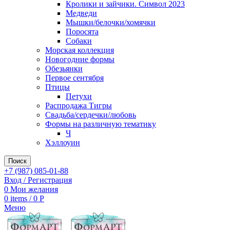
Кролики и зайчики. Символ 2023
Медведи
Мышки/белочки/хомячки
Поросята
Собаки
Морская коллекция
Новогодние формы
Обезьянки
Первое сентября
Птицы
Петухи
Распродажа Тигры
Свадьба/сердечки/любовь
Формы на различную тематику
Ч
Хэллоуин
Поиск
+7 (987) 085-01-88
Вход / Регистрация
0
Мои желания
0
items
/
0
Р
Меню