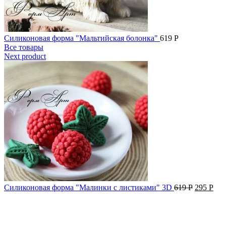
Силиконовая форма "Мальтийская болонка"
619
Р
Все товары
Next product
Силиконовая форма "Малинки с листиками" 3D
619
Р
295
Р