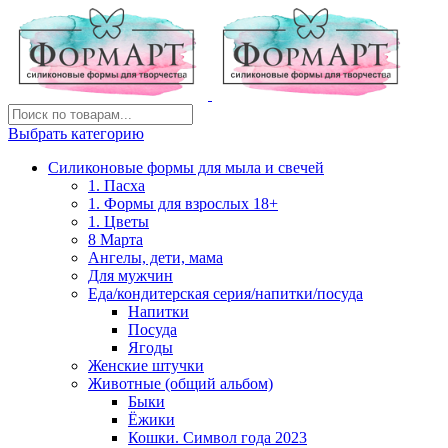
Выбрать категорию
Силиконовые формы для мыла и свечей
1. Пасха
1. Формы для взрослых 18+
1. Цветы
8 Марта
Ангелы, дети, мама
Для мужчин
Еда/кондитерская серия/напитки/посуда
Напитки
Посуда
Ягоды
Женские штучки
Животные (общий альбом)
Быки
Ёжики
Кошки. Символ года 2023