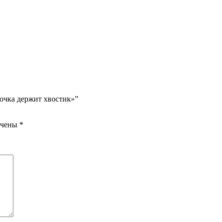
лочка держит хвостик»”
ечены
*