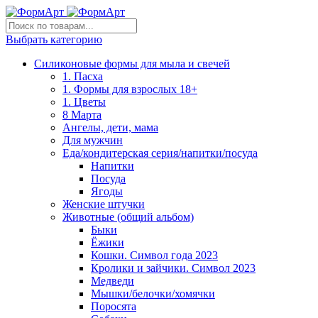
Выбрать категорию
Силиконовые формы для мыла и свечей
1. Пасха
1. Формы для взрослых 18+
1. Цветы
8 Марта
Ангелы, дети, мама
Для мужчин
Еда/кондитерская серия/напитки/посуда
Напитки
Посуда
Ягоды
Женские штучки
Животные (общий альбом)
Быки
Ёжики
Кошки. Символ года 2023
Кролики и зайчики. Символ 2023
Медведи
Мышки/белочки/хомячки
Поросята