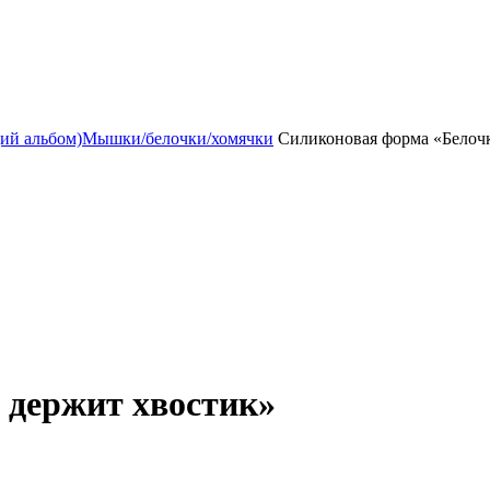
ий альбом)
Мышки/белочки/хомячки
Силиконовая форма «Белочк
 держит хвостик»