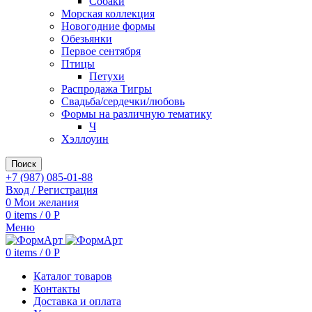
Собаки
Морская коллекция
Новогодние формы
Обезьянки
Первое сентября
Птицы
Петухи
Распродажа Тигры
Свадьба/сердечки/любовь
Формы на различную тематику
Ч
Хэллоуин
Поиск
+7 (987) 085-01-88
Вход / Регистрация
0
Мои желания
0
items
/
0
Р
Меню
0
items
/
0
Р
Каталог товаров
Контакты
Доставка и оплата