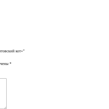
ртовский кот»”
ечены
*