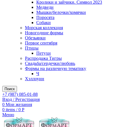
Кролики и зайчики. Символ 2023
Медведи
Мышки/белочки/хомячки
Поросята
Собаки
Морская коллекция
Новогодние формы
Обезьянки
Первое сентября
Птицы
Петухи
Распродажа Тигры
Свадьба/сердечки/любовь
Формы на различную тематику
Ч
Хэллоуин
Поиск
+7 (987) 085-01-88
Вход / Регистрация
0
Мои желания
0
items
/
0
Р
Меню