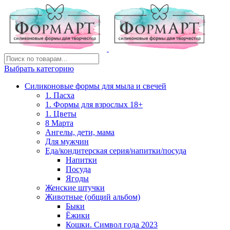
Выбрать категорию
Силиконовые формы для мыла и свечей
1. Пасха
1. Формы для взрослых 18+
1. Цветы
8 Марта
Ангелы, дети, мама
Для мужчин
Еда/кондитерская серия/напитки/посуда
Напитки
Посуда
Ягоды
Женские штучки
Животные (общий альбом)
Быки
Ёжики
Кошки. Символ года 2023