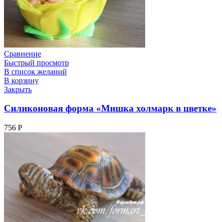
Сравнение
Быстрый просмотр
В список желаний
В корзину
Закрыть
Силиконовая форма «Мишка холмарк в цветке»
756
Р