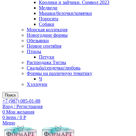
Кролики и зайчики. Символ 2023
Медведи
Мышки/белочки/хомячки
Поросята
Собаки
Морская коллекция
Новогодние формы
Обезьянки
Первое сентября
Птицы
Петухи
Распродажа Тигры
Свадьба/сердечки/любовь
Формы на различную тематику
Ч
Хэллоуин
Поиск
+7 (987) 085-01-88
Вход / Регистрация
0
Мои желания
0
items
/
0
Р
Меню