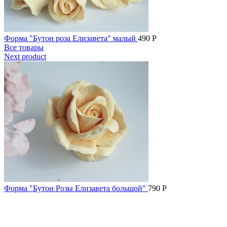
Форма "Бутон роза Елизавета" малый
490
Р
Все товары
Next product
Форма "Бутон Розы Елизавета большой"
790
Р