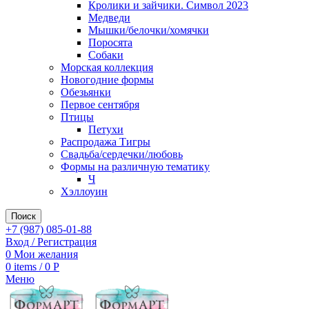
Кролики и зайчики. Символ 2023
Медведи
Мышки/белочки/хомячки
Поросята
Собаки
Морская коллекция
Новогодние формы
Обезьянки
Первое сентября
Птицы
Петухи
Распродажа Тигры
Свадьба/сердечки/любовь
Формы на различную тематику
Ч
Хэллоуин
Поиск
+7 (987) 085-01-88
Вход / Регистрация
0
Мои желания
0
items
/
0
Р
Меню