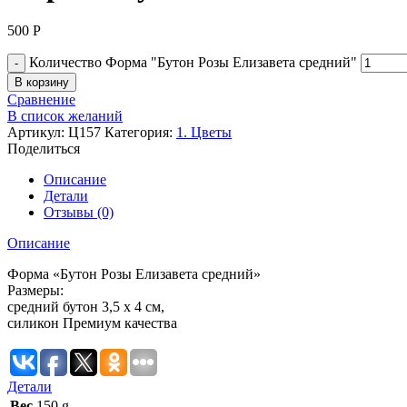
500
Р
Количество Форма "Бутон Розы Елизавета средний"
В корзину
Сравнение
В список желаний
Артикул:
Ц157
Категория:
1. Цветы
Поделиться
Описание
Детали
Отзывы (0)
Описание
Форма «Бутон Розы Елизавета средний»
Размеры:
средний бутон 3,5 х 4 см,
силикон Премиум качества
Детали
Вес
150 g