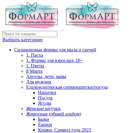
Выбрать категорию
Силиконовые формы для мыла и свечей
1. Пасха
1. Формы для взрослых 18+
1. Цветы
8 Марта
Ангелы, дети, мама
Для мужчин
Еда/кондитерская серия/напитки/посуда
Напитки
Посуда
Ягоды
Женские штучки
Животные (общий альбом)
Быки
Ёжики
Кошки. Символ года 2023