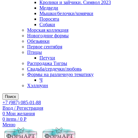
Кролики и зайчики. Символ 2023
Медведи
Мышки/белочки/хомячки
Поросята
Собаки
Морская коллекция
Новогодние формы
Обезьянки
Первое сентября
Птицы
Петухи
Распродажа Тигры
Свадьба/сердечки/любовь
Формы на различную тематику
Ч
Хэллоуин
Поиск
+7 (987) 085-01-88
Вход / Регистрация
0
Мои желания
0
items
/
0
Р
Меню