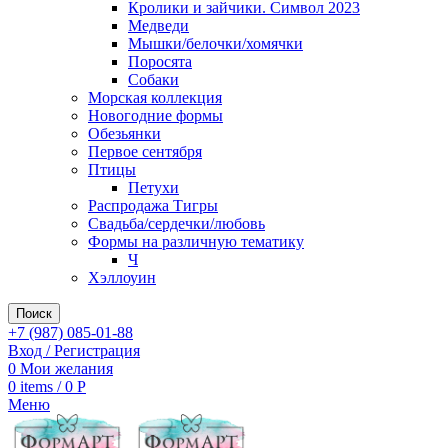
Кролики и зайчики. Символ 2023
Медведи
Мышки/белочки/хомячки
Поросята
Собаки
Морская коллекция
Новогодние формы
Обезьянки
Первое сентября
Птицы
Петухи
Распродажа Тигры
Свадьба/сердечки/любовь
Формы на различную тематику
Ч
Хэллоуин
Поиск
+7 (987) 085-01-88
Вход / Регистрация
0
Мои желания
0
items
/
0
Р
Меню