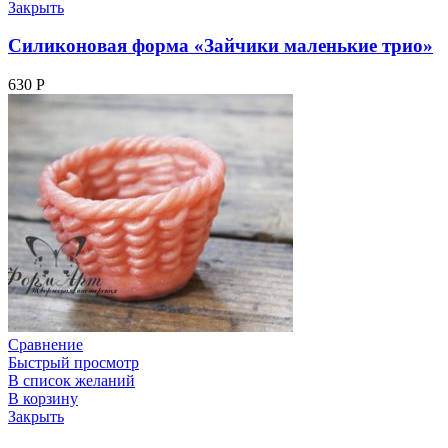
Закрыть
Силиконовая форма «Зайчики маленькие трио»
630
Р
Сравнение
Быстрый просмотр
В список желаний
В корзину
Закрыть