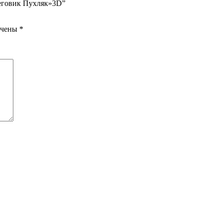
неговик Пухляк»3D”
ечены
*