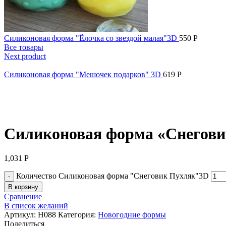
Силиконовая форма "Ёлочка со звездой малая"3D
550
Р
Все товары
Next product
Силиконовая форма "Мешочек подарков" 3D
619
Р
Нажмите, чтобы увеличить
Силиконовая форма «Снегов
1,031
Р
Количество Силиконовая форма "Снеговик Пухляк"3D
В корзину
Сравнение
В список желаний
Артикул:
Н088
Категория:
Новогодние формы
Поделиться