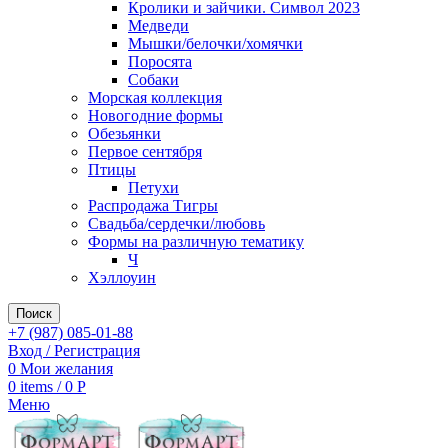
Кролики и зайчики. Символ 2023
Медведи
Мышки/белочки/хомячки
Поросята
Собаки
Морская коллекция
Новогодние формы
Обезьянки
Первое сентября
Птицы
Петухи
Распродажа Тигры
Свадьба/сердечки/любовь
Формы на различную тематику
Ч
Хэллоуин
Поиск
+7 (987) 085-01-88
Вход / Регистрация
0
Мои желания
0
items
/
0
Р
Меню