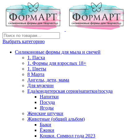
Выбрать категорию
Силиконовые формы для мыла и свечей
1. Пасха
1. Формы для взрослых 18+
1. Цветы
8 Марта
Ангелы, дети, мама
Для мужчин
Еда/кондитерская серия/напитки/посуда
Напитки
Посуда
Ягоды
Женские штучки
Животные (общий альбом)
Быки
Ёжики
Кошки. Символ года 2023