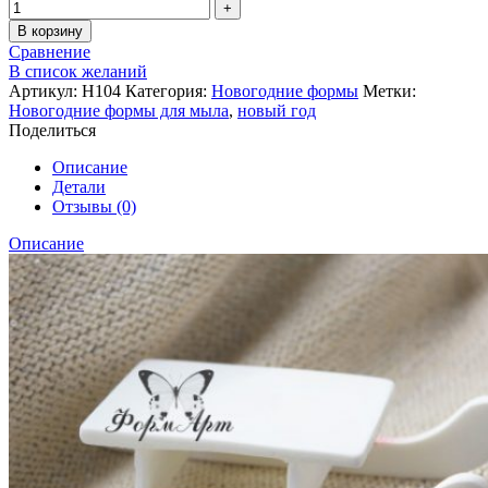
В корзину
Сравнение
В список желаний
Артикул:
Н104
Категория:
Новогодние формы
Метки:
Новогодние формы для мыла
,
новый год
Поделиться
Описание
Детали
Отзывы (0)
Описание