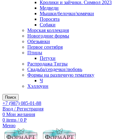
Кролики и зайчики. Символ 2023
Медведи
Мышки/белочки/хомячки
Поросята
Собаки
Морская коллекция
Новогодние формы
Обезьянки
Первое сентября
Птицы
Петухи
Распродажа Тигры
Свадьба/сердечки/любовь
Формы на различную тематику
Ч
Хэллоуин
Поиск
+7 (987) 085-01-88
Вход / Регистрация
0
Мои желания
0
items
/
0
Р
Меню