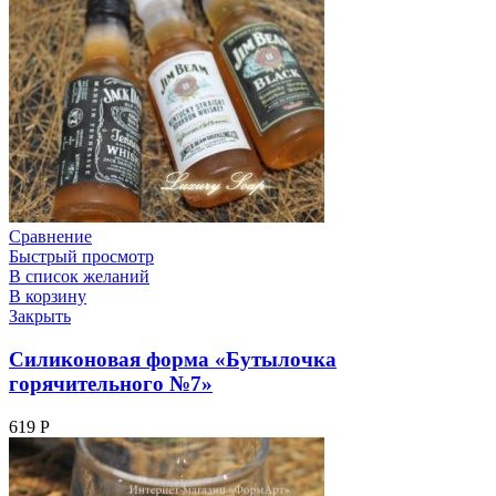
Сравнение
Быстрый просмотр
В список желаний
В корзину
Закрыть
Силиконовая форма «Бутылочка
горячительного №7»
619
Р