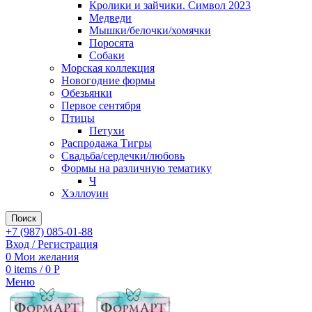
Кролики и зайчики. Символ 2023
Медведи
Мышки/белочки/хомячки
Поросята
Собаки
Морская коллекция
Новогодние формы
Обезьянки
Первое сентября
Птицы
Петухи
Распродажа Тигры
Свадьба/сердечки/любовь
Формы на различную тематику
Ч
Хэллоуин
Поиск
+7 (987) 085-01-88
Вход / Регистрация
0
Мои желания
0
items
/
0
Р
Меню