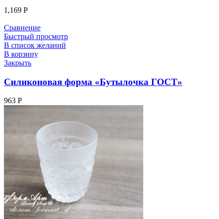
1,169
Р
Сравнение
Быстрый просмотр
В список желаний
В корзину
Закрыть
Силиконовая форма «Бутылочка ГОСТ»
963
Р