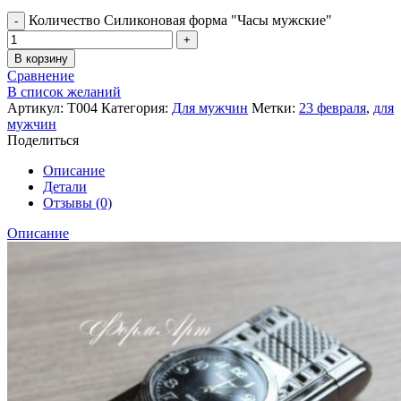
Количество Силиконовая форма "Часы мужские"
В корзину
Сравнение
В список желаний
Артикул:
Т004
Категория:
Для мужчин
Метки:
23 февраля
,
для
мужчин
Поделиться
Описание
Детали
Отзывы (0)
Описание