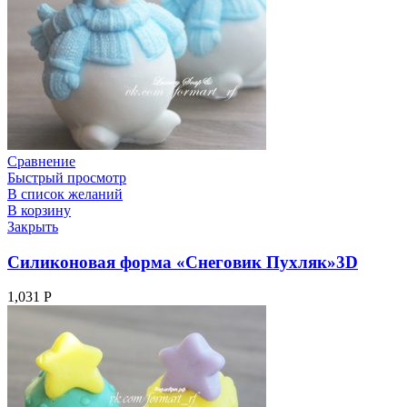
Сравнение
Быстрый просмотр
В список желаний
В корзину
Закрыть
Силиконовая форма «Снеговик Пухляк»3D
1,031
Р