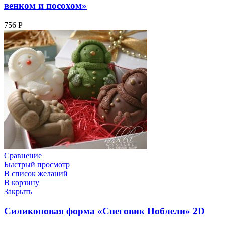
венком и посохом»
756
Р
Сравнение
Быстрый просмотр
В список желаний
В корзину
Закрыть
Силиконовая форма «Снеговик Ноблели» 2D