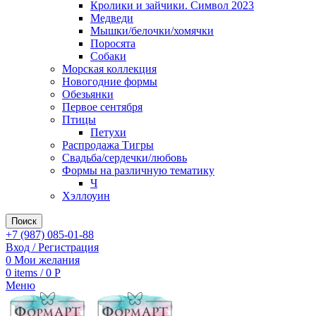
Кролики и зайчики. Символ 2023
Медведи
Мышки/белочки/хомячки
Поросята
Собаки
Морская коллекция
Новогодние формы
Обезьянки
Первое сентября
Птицы
Петухи
Распродажа Тигры
Свадьба/сердечки/любовь
Формы на различную тематику
Ч
Хэллоуин
Поиск
+7 (987) 085-01-88
Вход / Регистрация
0
Мои желания
0
items
/
0
Р
Меню