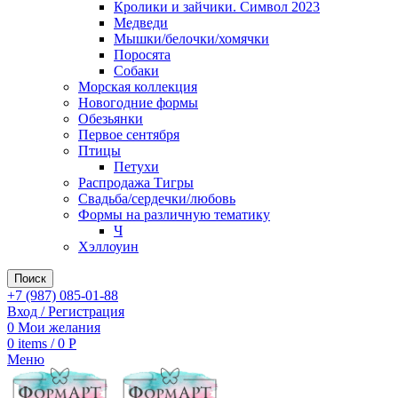
Кролики и зайчики. Символ 2023
Медведи
Мышки/белочки/хомячки
Поросята
Собаки
Морская коллекция
Новогодние формы
Обезьянки
Первое сентября
Птицы
Петухи
Распродажа Тигры
Свадьба/сердечки/любовь
Формы на различную тематику
Ч
Хэллоуин
Поиск
+7 (987) 085-01-88
Вход / Регистрация
0
Мои желания
0
items
/
0
Р
Меню