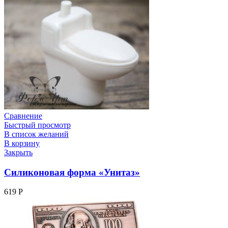
Сравнение
Быстрый просмотр
В список желаний
В корзину
Закрыть
Силиконовая форма «Унитаз»
619
Р